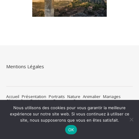
Mentions Légales
Accueil
Présentation
Portraits
Nature
Animalier
Mariages
Objets d’art
Patrimoine
Boutique
Contact
Nous utilisons des cookies pour vous garantir la meilleure
Thème Ashe par
WP Royal
.
expérience sur notre site web. Si vous continuez à utiliser ce
site, nous supposerons que vous en êtes satisfait.
OK